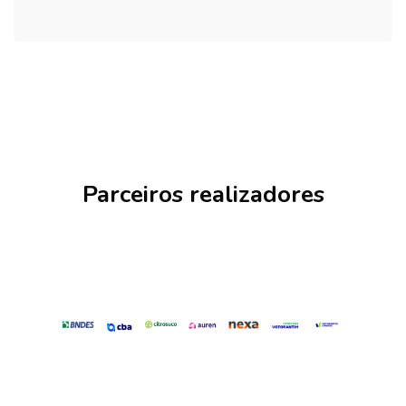
Pular Parceiros
Parceiros realizadores