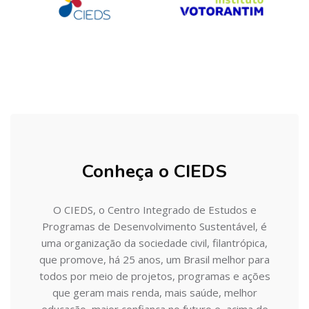
Pular Painéis de ação [Cieds]
Conheça o CIEDS
O CIEDS, o Centro Integrado de Estudos e
Programas de Desenvolvimento Sustentável, é
uma organização da sociedade civil, filantrópica,
que promove, há 25 anos, um Brasil melhor para
todos por meio de projetos, programas e ações
que geram mais renda, mais saúde, melhor
educação, maior confiança no futuro e, acima de