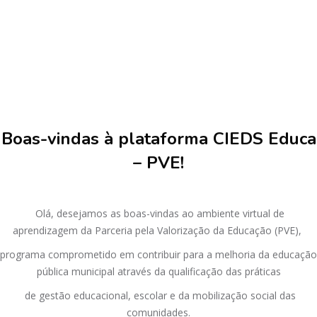
Ir para o conteúdo principal
Pular [Cieds] HTML personalizado
Boas-vindas à plataforma CIEDS Educa
– PVE!
Olá, desejamos as boas-vindas ao ambiente virtual de
aprendizagem da Parceria pela Valorização da Educação (PVE),
programa comprometido em contribuir para a melhoria da educação
pública municipal através da qualificação das práticas
de gestão educacional, escolar e da mobilização social das
comunidades.